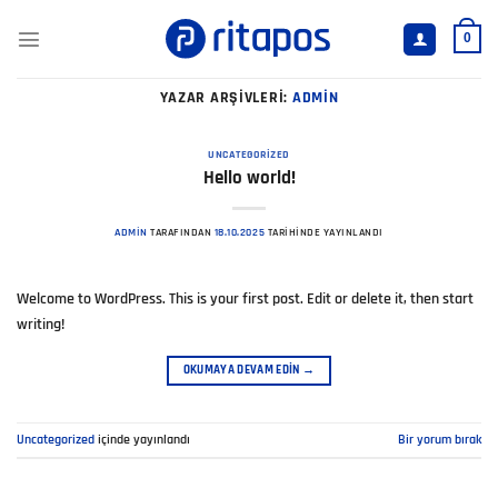
İçeriğe
atla
0
YAZAR ARŞIVLERI:
ADMIN
UNCATEGORIZED
Hello world!
ADMIN
TARAFINDAN
18.10.2025
TARIHINDE YAYINLANDI
Welcome to WordPress. This is your first post. Edit or delete it, then start
writing!
OKUMAYA DEVAM EDIN
→
Uncategorized
içinde yayınlandı
Bir yorum bırak