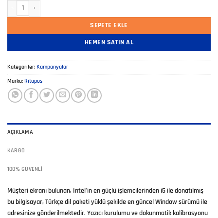
Çift Ekranlı POS PC Kampanyası adet
SEPETE EKLE
HEMEN SATIN AL
Kategoriler:
Kampanyalar
Marka:
Ritapos
AÇIKLAMA
KARGO
100% GÜVENLI
Müşteri ekranı bulunan, Intel’in en güçlü işlemcilerinden i5 ile donatılmış
bu bilgisayar, Türkçe dil paketi yüklü şekilde en güncel Window sürümü ile
adresinize gönderilmektedir. Yazıcı kurulumu ve dokunmatik kalibrasyonu