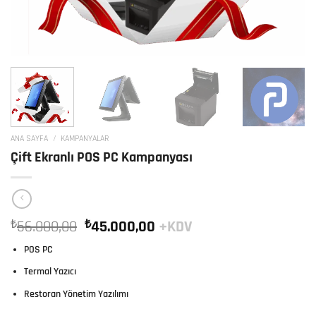
ANA SAYFA
/
KAMPANYALAR
Çift Ekranlı POS PC Kampanyası
Orijinal
Şu
₺
56.000,00
₺
45.000,00
+KDV
fiyat:
andaki
POS PC
₺56.000,00.
fiyat:
₺45.000,00.
Termal Yazıcı
Restoran Yönetim Yazılımı