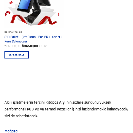
KAMPANYALAR
3’lü Paket – Çift Ekranlı Pos PC + Yazıcı +
Para Çekmecesi
Orijinal
Şu
₺
36.500,00
₺
34.500,00
+KDV
fiyat:
andaki
₺36.500,00.
fiyat:
SEPETE EKLE
₺34.500,00.
Akıllı işletmelerin tercihi Ritapos A.Ş.'nin sizlere sunduğu yüksek
performanslı POS PC ve termal yazıcılar işinizi hızlandırmakla kalmayacak,
sizi de rahatlatacak.
Mağaza