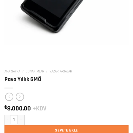
ANA SAYFA
/
DONANIMLAR
/
YAZAR KASALAR
Pavo Yıllık GMÖ
₺
8.000,00
+KDV
Pavo Yıllık GMÖ adet
SEPETE EKLE