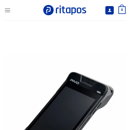
İçeriğe
atla
0