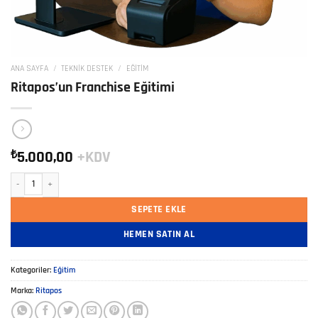
ANA SAYFA
/
TEKNIK DESTEK
/
EĞITIM
Ritapos’un Franchise Eğitimi
₺
5.000,00
+KDV
Ritapos'un Franchise Eğitimi adet
SEPETE EKLE
HEMEN SATIN AL
Kategoriler:
Eğitim
Marka:
Ritapos