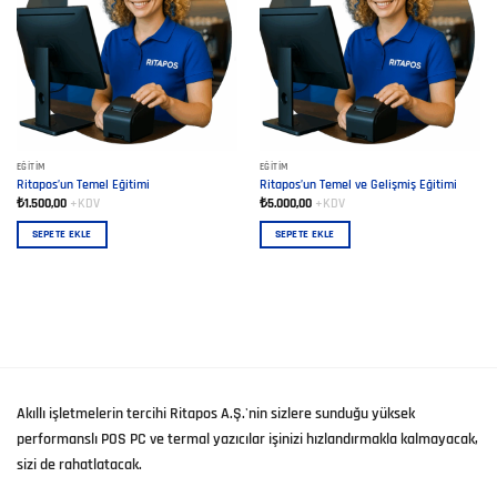
EĞITIM
EĞITIM
Ritapos’un Temel Eğitimi
Ritapos’un Temel ve Gelişmiş Eğitimi
₺
1.500,00
+KDV
₺
5.000,00
+KDV
SEPETE EKLE
SEPETE EKLE
Akıllı işletmelerin tercihi Ritapos A.Ş.'nin sizlere sunduğu yüksek
performanslı POS PC ve termal yazıcılar işinizi hızlandırmakla kalmayacak,
sizi de rahatlatacak.